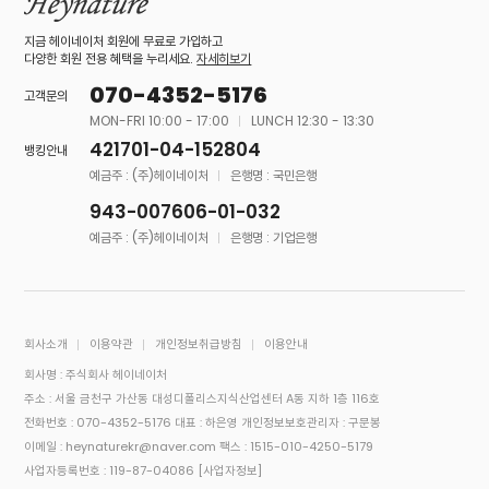
지금 헤이네이처 회원에 무료로 가입하고
다양한 회원 전용 혜택을 누리세요.
자세히보기
070-4352-5176
고객문의
MON-FRI 10:00 - 17:00
LUNCH 12:30 - 13:30
421701-04-152804
뱅킹안내
예금주 : (주)헤이네이처
은행명 : 국민은행
943-007606-01-032
예금주 : (주)헤이네이처
은행명 : 기업은행
회사소개
이용약관
개인정보취급방침
이용안내
회사명 : 주식회사 헤이네이처
주소 : 서울 금천구 가산동 대성디폴리스지식산업센터 A동 지하 1층 116호
전화번호 : 070-4352-5176
대표 : 하은영
개인정보보호관리자 : 구문봉
이메일 : heynaturekr@naver.com
팩스 : 1515-010-4250-5179
사업자등록번호 : 119-87-04086
[사업자정보]