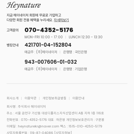
지금 헤이네이처 회원에 무료로 가입하고
다양한 회원 전용 혜택을 누리세요.
자세히보기
070-4352-5176
고객문의
MON-FRI 10:00 - 17:00
LUNCH 12:30 - 13:30
421701-04-152804
뱅킹안내
예금주 : (주)헤이네이처
은행명 : 국민은행
943-007606-01-032
예금주 : (주)헤이네이처
은행명 : 기업은행
회사소개
이용약관
개인정보취급방침
이용안내
회사명 : 주식회사 헤이네이처
주소 : 서울 금천구 가산동 대성디폴리스지식산업센터 A동 지하 1층 116호
전화번호 : 070-4352-5176
대표 : 하은영
개인정보보호관리자 : 구문봉
이메일 : heynaturekr@naver.com
팩스 : 1515-010-4250-5179
사업자등록번호 : 119-87-04086
[사업자정보]