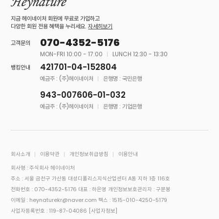
지금 헤이네이처 회원에 무료로 가입하고
다양한 회원 전용 혜택을 누리세요.
자세히보기
070-4352-5176
고객문의
MON-FRI 10:00 - 17:00
LUNCH 12:30 - 13:30
421701-04-152804
뱅킹안내
예금주 : (주)헤이네이처
은행명 : 국민은행
943-007606-01-032
예금주 : (주)헤이네이처
은행명 : 기업은행
회사소개
이용약관
개인정보취급방침
이용안내
회사명 : 주식회사 헤이네이처
주소 : 서울 금천구 가산동 대성디폴리스지식산업센터 A동 지하 1층 116호
전화번호 : 070-4352-5176
대표 : 하은영
개인정보보호관리자 : 구문봉
이메일 : heynaturekr@naver.com
팩스 : 1515-010-4250-5179
사업자등록번호 : 119-87-04086
[사업자정보]