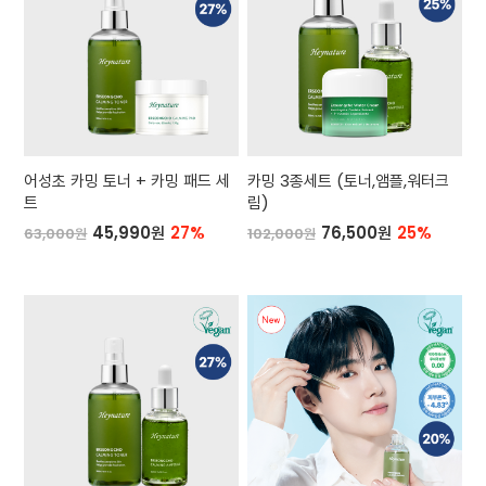
어성초 카밍 토너 + 카밍 패드 세
카밍 3종세트 (토너,앰플,워터크
트
림)
45,990원
27%
76,500원
25%
63,000원
102,000원