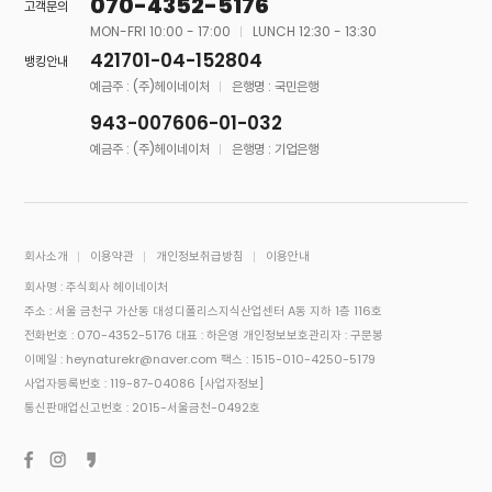
070-4352-5176
고객문의
MON-FRI 10:00 - 17:00
LUNCH 12:30 - 13:30
421701-04-152804
뱅킹안내
예금주 : (주)헤이네이처
은행명 : 국민은행
943-007606-01-032
예금주 : (주)헤이네이처
은행명 : 기업은행
회사소개
이용약관
개인정보취급방침
이용안내
회사명 : 주식회사 헤이네이처
주소 : 서울 금천구 가산동 대성디폴리스지식산업센터 A동 지하 1층 116호
전화번호 : 070-4352-5176
대표 : 하은영
개인정보보호관리자 : 구문봉
이메일 : heynaturekr@naver.com
팩스 : 1515-010-4250-5179
사업자등록번호 : 119-87-04086
[사업자정보]
통신판매업신고번호 : 2015-서울금천-0492호