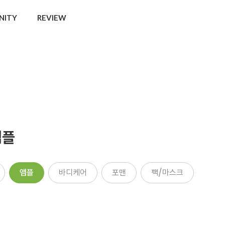
NITY
REVIEW
앰플
앰플
바디케어
포맨
팩/마스크