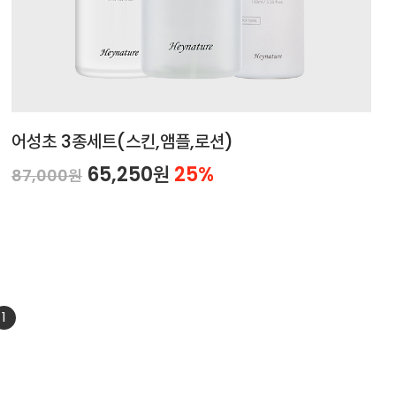
어성초 3종세트(스킨,앰플,로션)
65,250원
25%
87,000원
1