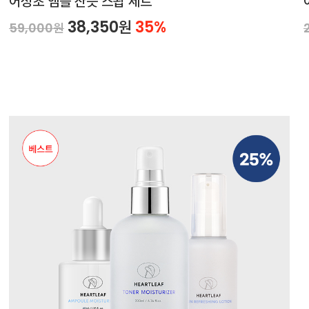
어성초 앰플 산뜻 스왑 세트
38,350원
35%
59,000원