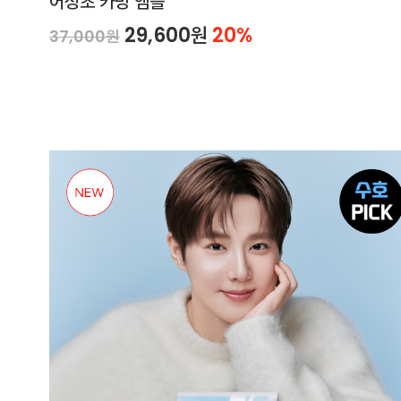
어성초 카밍 앰플
29,600원
20%
37,000원