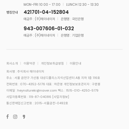
MON-FRI 10:00 - 17:00
LUNCH 12:30 - 13:30
421701-04-152804
뱅킹안내
예금주 : (주)헤이네이처
은행명 : 국민은행
943-007606-01-032
예금주 : (주)헤이네이처
은행명 : 기업은행
회사소개
이용약관
개인정보취급방침
이용안내
회사명 : 주식회사 헤이네이처
주소 : 서울 금천구 가산동 대성디폴리스지식산업센터 A동 지하 1층 116호
전화번호 : 070-4352-5176
대표 : 하은영
개인정보보호관리자 : 구문봉
이메일 : heynaturekr@naver.com
팩스 : 1515-010-4250-5179
사업자등록번호 : 119-87-04086
[사업자정보]
통신판매업신고번호 : 2015-서울금천-0492호