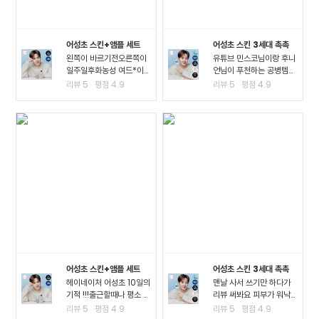
어성초 스킨+앰플 세트
어성초 스킨 3세대 촉촉
왼쪽이 바르기전오른쪽이
유튜브 민스코님이랑 후니
일주일후화농성 여드*이
언님이 푸천하는 공병템이
진짜 많이 진정되고 여드*
라서 큰 맘먹고 샀는데요!!
리뷰
5
평점
4.9
리뷰
5
평점
4.9
때문에 피부가 아픈정도
진정이 되는 거 같아요!! 좁
였는데 이제 아픈게 없어
*여드*이 많이 진정된 걸
져서 너무 좋아요ㅠㅠ왠만
느끼고요 스킨팩을 해주고
한 여드*에 좋다는거는 다
잤을 때 가장 큰 효과를 느
써봤는데 이렇게 효과가..
꼈어요3일차까지..
어성초 스킨+앰플 세트
어성초 스킨 3세대 촉촉
헤이네이처 어성초 10일의
맨날 사서 쓰기만 하다가
기적 !!!출근할때나 평소 밖
리뷰 써봐요 피부가 워낙
에서 다닐때도 계속 마스
여드*성 피부고 툭하면 이
리뷰
5
평점
4.9
리뷰
5
평점
4.9
크를 사용하다보니.. 피부
것저것 많이 나고 자주 뒤