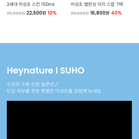
2세대 어성초 스킨 150ml
어성초 밸런싱 이지 스왑 7매
22,500원
10%
16,800원
40%
25,000원
28,000원
Heynature l SUHO
수호의 수분 진정 솔루션🪄
민감 피부를 위한 특별한 어성초를 경험해 보세요