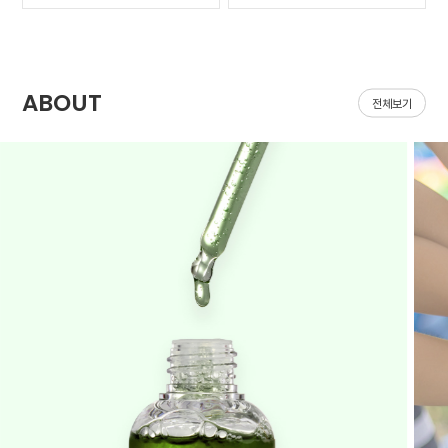
가 나아질 기*가 안보였어
집어지는데 헤이네이처 어
요ㅠㅠ 첫날 피부 보시면
성초 스킨 쓰면 확실히 진
다들 아시겠지만 너무 심
정되는 느낌이 있어요 쓰
해서 거울보기도 싫을..
다 보면 효과가 긴가민가..
ABOUT
전체보기