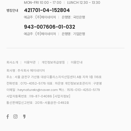
MON-FRI 10:00 - 17:00
LUNCH 12:30 - 13:30
421701-04-152804
뱅킹안내
예금주 : (주)헤이네이처
은행명 : 국민은행
943-007606-01-032
예금주 : (주)헤이네이처
은행명 : 기업은행
회사소개
이용약관
개인정보취급방침
이용안내
회사명 : 주식회사 헤이네이처
주소 : 서울 금천구 가산동 대성디폴리스지식산업센터 A동 지하 1층 116호
전화번호 : 070-4352-5176
대표 : 하은영
개인정보보호관리자 : 구문봉
이메일 : heynaturekr@naver.com
팩스 : 1515-010-4250-5179
사업자등록번호 : 119-87-04086
[사업자정보]
통신판매업신고번호 : 2015-서울금천-0492호