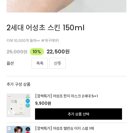
2세대 어성초 스킨 150ml
리뷰 10,000개 돌파👀 #재구매1위
22,500
원
25,000
원
10%
촉촉
산뜻
옵션
추가 구성 상품
[깜짝특가] 어성초 한지 마스크 2세대 5+1
9,900
원
추가 상품 선택
[깜짝특가] 어성초 밸런싱 이지 스왑 1매