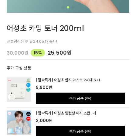
어성초 카밍 토너 200ml
#쿨링진정 💛 #24.05.17 출시!
25,500
원
30,000
원
15%
추가 구성 상품
[깜짝특가] 어성초 한지 마스크 2세대 5+1
9,900
원
추가 상품 선택
[깜짝특가] 어성초 밸런싱 이지 스왑 1매
2,000
원
추가 상품 선택