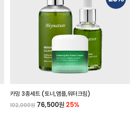
카밍 3종세트 (토너,앰플,워터크림)
76,500원
25%
102,000원