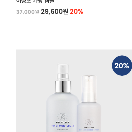
어성초 카밍 앰플
29,600원
20%
37,000원