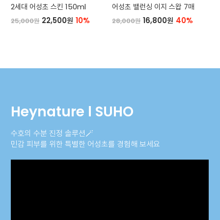
2세대 어성초 스킨 150ml
어성초 밸런싱 이지 스왑 7매
22,500원
10%
16,800원
40%
25,000원
28,000원
Heynature l SUHO
수호의 수분 진정 솔루션🪄
민감 피부를 위한 특별한 어성초를 경험해 보세요