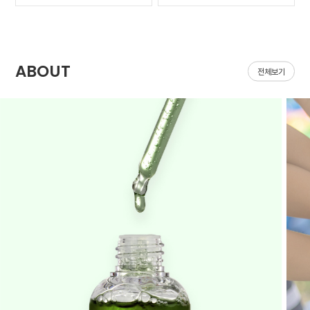
가 나아질 기*가 안보였어
집어지는데 헤이네이처 어
요ㅠㅠ 첫날 피부 보시면
성초 스킨 쓰면 확실히 진
다들 아시겠지만 너무 심
정되는 느낌이 있어요 쓰
해서 거울보기도 싫을..
다 보면 효과가 긴가민가..
ABOUT
전체보기