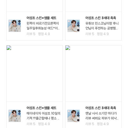
어성초 스킨+앰플 세트
어성초 스킨 3세대 촉촉
왼쪽이 바르기전오른쪽이
유튜브 민스코님이랑 후니
일주일후화농성 여드*이
언님이 푸천하는 공병템이
진짜 많이 진정되고 여드*
라서 큰 맘먹고 샀는데요!!
리뷰
5
평점
4.9
리뷰
5
평점
4.9
때문에 피부가 아픈정도
진정이 되는 거 같아요!! 좁
였는데 이제 아픈게 없어
*여드*이 많이 진정된 걸
져서 너무 좋아요ㅠㅠ왠만
느끼고요 스킨팩을 해주고
한 여드*에 좋다는거는 다
잤을 때 가장 큰 효과를 느
써봤는데 이렇게 효과가..
꼈어요3일차까지..
어성초 스킨+앰플 세트
어성초 스킨 3세대 촉촉
헤이네이처 어성초 10일의
맨날 사서 쓰기만 하다가
기적 !!!출근할때나 평소 밖
리뷰 써봐요 피부가 워낙
에서 다닐때도 계속 마스
여드*성 피부고 툭하면 이
리뷰
5
평점
4.9
리뷰
5
평점
4.9
크를 사용하다보니.. 피부
것저것 많이 나고 자주 뒤