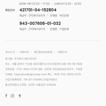
MON-FRI 10:00 - 17:00
LUNCH 12:30 - 13:30
421701-04-152804
뱅킹안내
예금주 : (주)헤이네이처
은행명 : 국민은행
943-007606-01-032
예금주 : (주)헤이네이처
은행명 : 기업은행
회사소개
이용약관
개인정보취급방침
이용안내
회사명 : 주식회사 헤이네이처
주소 : 서울 금천구 가산동 대성디폴리스지식산업센터 A동 지하 1층 116호
전화번호 : 070-4352-5176
대표 : 하은영
개인정보보호관리자 : 구문봉
이메일 : heynaturekr@naver.com
팩스 : 1515-010-4250-5179
사업자등록번호 : 119-87-04086
[사업자정보]
통신판매업신고번호 : 2015-서울금천-0492호