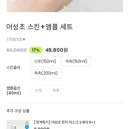
어성초 스킨+앰플 세트
진정꿀조합🍀
49,800
원
60,000
원
17%
산뜻(150ml)
촉촉(150ml)
스킨옵션
촉촉(200ml)
앰플옵션
산뜻
촉촉
(40ml)
추가 구성 상품
[깜짝특가] 어성초 한지 마스크 2세대 5+1