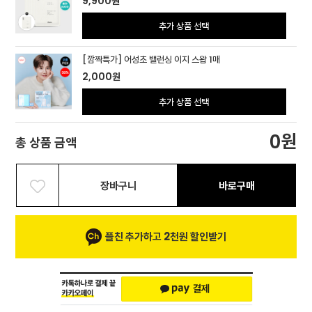
9,900
원
추가 상품 선택
[깜짝특가] 어성초 밸런싱 이지 스왑 1매
2,000
원
추가 상품 선택
원
0
총 상품 금액
장바구니
바로구매
플친 추가하고 2천원 할인받기