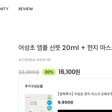
NITY
REVIEW
어성초 앰플 산뜻 20ml + 한지 마스
#진정원탑👍 #한정기획
16,100
원
23,000
원
30%
추가구성상품
[깜짝특가] 어성초 한지 마스크 2세대 5
9,900
원