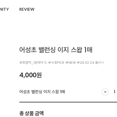
NITY
REVIEW
어성초 밸런싱 이지 스왑 1매
#화잘먹_1분케어 💦 #수호PICK #NEW #26.02.24 출시!⭐
4,000
원
어성초 밸런싱 이지 스왑 1매
총 상품 금액