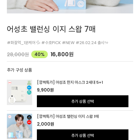
어성초 밸런싱 이지 스왑 7매
#화잘먹_1분케어 💦 #수호PICK #NEW #26.02.24 출시!⭐
16,800
원
28,000
원
40%
추가 구성 상품
[깜짝특가] 어성초 한지 마스크 2세대 5+1
9,900
원
추가 상품 선택
[깜짝특가] 어성초 밸런싱 이지 스왑 1매
2,000
원
추가 상품 선택