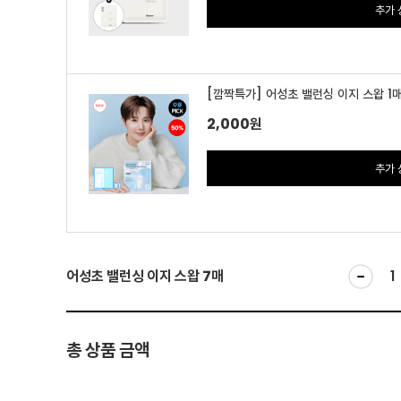
추가 
[깜짝특가] 어성초 밸런싱 이지 스왑 1
2,000
원
추가 
어성초 밸런싱 이지 스왑 7매
총 상품 금액