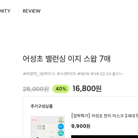
NITY
REVIEW
어성초 밸런싱 이지 스왑 7매
#화잘먹_1분케어 💦 #수호PICK #NEW #26.02.24 출시!⭐
16,800
원
28,000
원
40%
추가구성상품
[깜짝특가] 어성초 한지 마스크 2세대 5
9,900
원