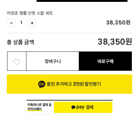
어성초 앰플 산뜻 스왑 세트
원
38,350
원
38,350
총 상품 금액
장바구니
바로구매
플친 추가하고 2천원 할인받기