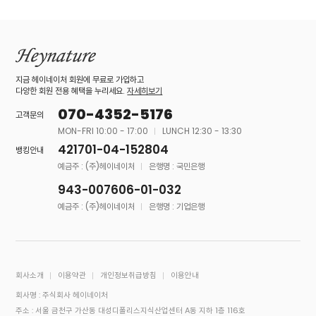
지금 헤이네이처 회원에 무료로 가입하고
다양한 회원 전용 혜택을 누리세요.
자세히보기
070-4352-5176
고객문의
MON-FRI 10:00 - 17:00
LUNCH 12:30 - 13:30
421701-04-152804
뱅킹안내
예금주 : (주)헤이네이처
은행명 : 국민은행
943-007606-01-032
예금주 : (주)헤이네이처
은행명 : 기업은행
회사소개
이용약관
개인정보취급방침
이용안내
회사명 : 주식회사 헤이네이처
주소 : 서울 금천구 가산동 대성디폴리스지식산업센터 A동 지하 1층 116호