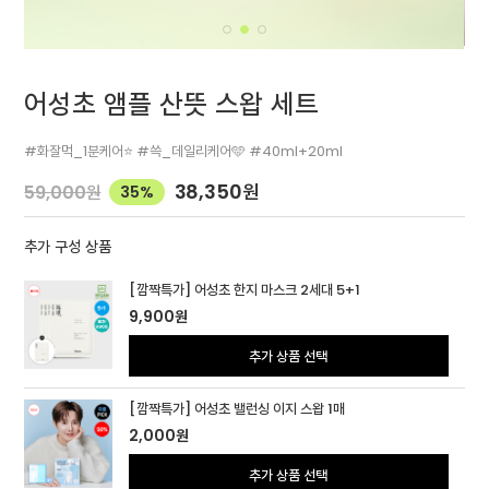
어성초 앰플 산뜻 스왑 세트
#화잘먹_1분케어⭐ #쓱_데일리케어🩵 #40ml+20ml
38,350
원
59,000
원
35%
추가 구성 상품
[깜짝특가] 어성초 한지 마스크 2세대 5+1
9,900
원
추가 상품 선택
[깜짝특가] 어성초 밸런싱 이지 스왑 1매
2,000
원
추가 상품 선택