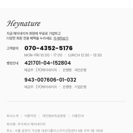
지금 헤이네이처 회원에 무료로 가입하고
다양한 회원 전용 혜택을 누리세요.
자세히보기
070-4352-5176
고객문의
MON-FRI 10:00 - 17:00
LUNCH 12:30 - 13:30
421701-04-152804
뱅킹안내
예금주 : (주)헤이네이처
은행명 : 국민은행
943-007606-01-032
예금주 : (주)헤이네이처
은행명 : 기업은행
회사소개
이용약관
개인정보취급방침
이용안내
회사명 : 주식회사 헤이네이처
주소 : 서울 금천구 가산동 대성디폴리스지식산업센터 A동 지하 1층 116호