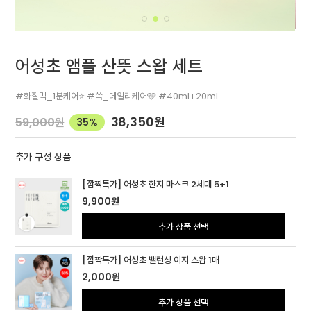
어성초 앰플 산뜻 스왑 세트
#화잘먹_1분케어⭐ #쓱_데일리케어🩵 #40ml+20ml
38,350
원
59,000
원
35%
추가 구성 상품
[깜짝특가] 어성초 한지 마스크 2세대 5+1
9,900
원
추가 상품 선택
[깜짝특가] 어성초 밸런싱 이지 스왑 1매
2,000
원
추가 상품 선택