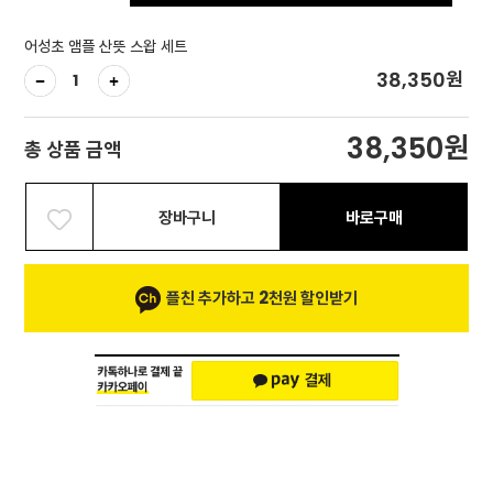
어성초 앰플 산뜻 스왑 세트
원
38,350
원
38,350
총 상품 금액
장바구니
바로구매
플친 추가하고 2천원 할인받기