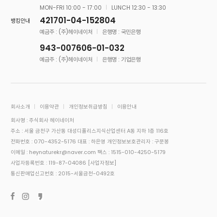
MON-FRI 10:00 - 17:00
LUNCH 12:30 - 13:30
421701-04-152804
뱅킹안내
예금주 : (주)헤이네이처
은행명 : 국민은행
943-007606-01-032
예금주 : (주)헤이네이처
은행명 : 기업은행
회사소개
이용약관
개인정보취급방침
이용안내
회사명 : 주식회사 헤이네이처
주소 : 서울 금천구 가산동 대성디폴리스지식산업센터 A동 지하 1층 116호
전화번호 : 070-4352-5176
대표 : 하은영
개인정보보호관리자 : 구문봉
이메일 : heynaturekr@naver.com
팩스 : 1515-010-4250-5179
사업자등록번호 : 119-87-04086
[사업자정보]
통신판매업신고번호 : 2015-서울금천-0492호