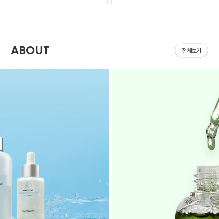
가 나아질 기*가 안보였어
집어지는데 헤이네이처 어
요ㅠㅠ 첫날 피부 보시면
성초 스킨 쓰면 확실히 진
다들 아시겠지만 너무 심
정되는 느낌이 있어요 쓰
해서 거울보기도 싫을..
다 보면 효과가 긴가민가..
ABOUT
전체보기