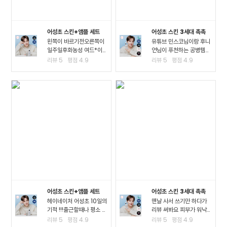
어성초 스킨+앰플 세트
어성초 스킨 3세대 촉촉
왼쪽이 바르기전오른쪽이
유튜브 민스코님이랑 후니
일주일후화농성 여드*이
언님이 푸천하는 공병템이
진짜 많이 진정되고 여드*
라서 큰 맘먹고 샀는데요!!
리뷰
5
평점
4.9
리뷰
5
평점
4.9
때문에 피부가 아픈정도
진정이 되는 거 같아요!! 좁
였는데 이제 아픈게 없어
*여드*이 많이 진정된 걸
져서 너무 좋아요ㅠㅠ왠만
느끼고요 스킨팩을 해주고
한 여드*에 좋다는거는 다
잤을 때 가장 큰 효과를 느
써봤는데 이렇게 효과가..
꼈어요3일차까지..
어성초 스킨+앰플 세트
어성초 스킨 3세대 촉촉
헤이네이처 어성초 10일의
맨날 사서 쓰기만 하다가
기적 !!!출근할때나 평소 밖
리뷰 써봐요 피부가 워낙
에서 다닐때도 계속 마스
여드*성 피부고 툭하면 이
리뷰
5
평점
4.9
리뷰
5
평점
4.9
크를 사용하다보니.. 피부
것저것 많이 나고 자주 뒤