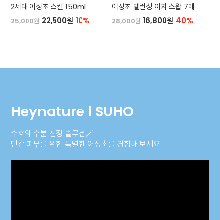
2세대 어성초 스킨 150ml
어성초 밸런싱 이지 스왑 7매
22,500원
10%
16,800원
40%
25,000원
28,000원
Heynature l SUHO
수호의 수분 진정 솔루션🪄
민감 피부를 위한 특별한 어성초를 경험해 보세요