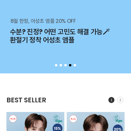
8월 한정, 어성초 앰플 20% OFF
수분? 진정? 어떤 고민도 해결 가능🪄
환절기 정착 어성초 앰플
BEST SELLER
1
2