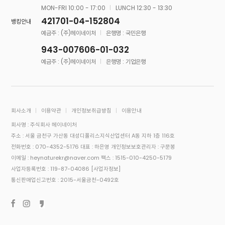
MON-FRI 10:00 - 17:00
LUNCH 12:30 - 13:30
421701-04-152804
뱅킹안내
예금주 : (주)헤이네이처
은행명 : 국민은행
943-007606-01-032
예금주 : (주)헤이네이처
은행명 : 기업은행
회사소개
이용약관
개인정보취급방침
이용안내
회사명 : 주식회사 헤이네이처
주소 : 서울 금천구 가산동 대성디폴리스지식산업센터 A동 지하 1층 116호
전화번호 : 070-4352-5176
대표 : 하은영
개인정보보호관리자 : 구문봉
이메일 : heynaturekr@naver.com
팩스 : 1515-010-4250-5179
사업자등록번호 : 119-87-04086
[사업자정보]
통신판매업신고번호 : 2015-서울금천-0492호