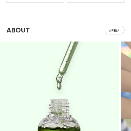
가 나아질 기*가 안보였어
집어지는데 헤이네이처 어
요ㅠㅠ 첫날 피부 보시면
성초 스킨 쓰면 확실히 진
다들 아시겠지만 너무 심
정되는 느낌이 있어요 쓰
해서 거울보기도 싫을..
다 보면 효과가 긴가민가..
ABOUT
전체보기