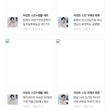
어성초 스킨+앰플 세트
어성초 스킨 3세대 촉촉
왼쪽이 바르기전오른쪽이
유튜브 민스코님이랑 후니
일주일후화농성 여드*이
언님이 푸천하는 공병템이
진짜 많이 진정되고 여드*
라서 큰 맘먹고 샀는데요!!
리뷰
5
평점
4.9
리뷰
5
평점
4.9
때문에 피부가 아픈정도
진정이 되는 거 같아요!! 좁
였는데 이제 아픈게 없어
*여드*이 많이 진정된 걸
져서 너무 좋아요ㅠㅠ왠만
느끼고요 스킨팩을 해주고
한 여드*에 좋다는거는 다
잤을 때 가장 큰 효과를 느
써봤는데 이렇게 효과가..
꼈어요3일차까지..
어성초 스킨+앰플 세트
어성초 스킨 3세대 촉촉
헤이네이처 어성초 10일의
맨날 사서 쓰기만 하다가
기적 !!!출근할때나 평소 밖
리뷰 써봐요 피부가 워낙
에서 다닐때도 계속 마스
여드*성 피부고 툭하면 이
리뷰
5
평점
4.9
리뷰
5
평점
4.9
크를 사용하다보니.. 피부
것저것 많이 나고 자주 뒤