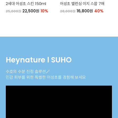
2세대 어성초 스킨 150ml
어성초 밸런싱 이지 스왑 7매
22,500원
10%
16,800원
40%
25,000원
28,000원
Heynature l SUHO
수호의 수분 진정 솔루션🪄
민감 피부를 위한 특별한 어성초를 경험해 보세요