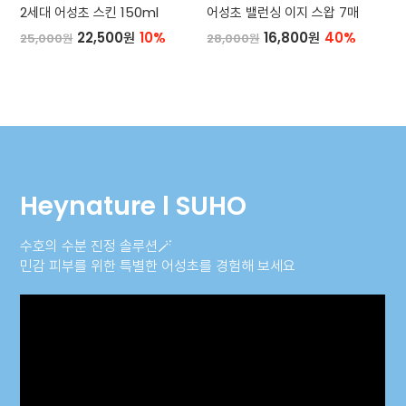
2세대 어성초 스킨 150ml
어성초 밸런싱 이지 스왑 7매
22,500원
10%
16,800원
40%
25,000원
28,000원
Heynature l SUHO
수호의 수분 진정 솔루션🪄
민감 피부를 위한 특별한 어성초를 경험해 보세요