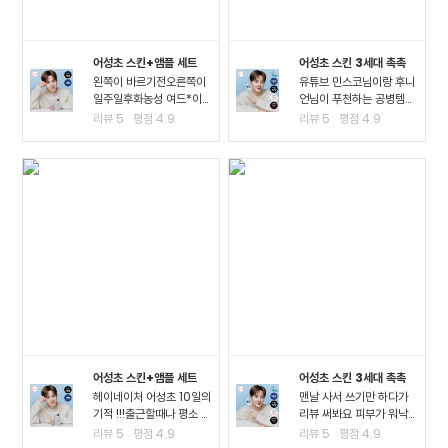
어성초 스킨+앰플 세트
어성초 스킨 3세대 촉촉
왼쪽이 바르기전오른쪽이
유튜브 민스코님이랑 후니
일주일후화농성 여드*이
언님이 푸천하는 공병템이
진짜 많이 진정되고 여드*
라서 큰 맘먹고 샀는데요!!
리뷰
5
평점
4.9
리뷰
5
평점
4.9
때문에 피부가 아픈정도
진정이 되는 거 같아요!! 좁
였는데 이제 아픈게 없어
*여드*이 많이 진정된 걸
져서 너무 좋아요ㅠㅠ왠만
느끼고요 스킨팩을 해주고
한 여드*에 좋다는거는 다
잤을 때 가장 큰 효과를 느
써봤는데 이렇게 효과가..
꼈어요3일차까지..
어성초 스킨+앰플 세트
어성초 스킨 3세대 촉촉
헤이네이처 어성초 10일의
맨날 사서 쓰기만 하다가
기적 !!!출근할때나 평소 밖
리뷰 써봐요 피부가 워낙
에서 다닐때도 계속 마스
여드*성 피부고 툭하면 이
리뷰
5
평점
4.9
리뷰
5
평점
4.9
크를 사용하다보니.. 피부
것저것 많이 나고 자주 뒤