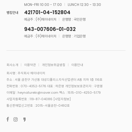
MON-FRI 10:00 - 17:00
LUNCH 12:30 - 13:30
421701-04-152804
뱅킹안내
예금주 : (주)헤이네이처
은행명 : 국민은행
943-007606-01-032
예금주 : (주)헤이네이처
은행명 : 기업은행
회사소개
이용약관
개인정보취급방침
이용안내
회사명 : 주식회사 헤이네이처
주소 : 서울 금천구 가산동 대성디폴리스지식산업센터 A동 지하 1층 116호
전화번호 : 070-4352-5176
대표 : 하은영
개인정보보호관리자 : 구문봉
이메일 : heynaturekr@naver.com
팩스 : 1515-010-4250-5179
사업자등록번호 : 119-87-04086
[사업자정보]
통신판매업신고번호 : 2015-서울금천-0492호