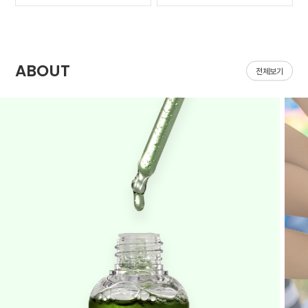
가 나아질 기*가 안보였어
집어지는데 헤이네이처 어
요ㅠㅠ 첫날 피부 보시면
성초 스킨 쓰면 확실히 진
다들 아시겠지만 너무 심
정되는 느낌이 있어요 쓰
해서 거울보기도 싫을..
다 보면 효과가 긴가민가..
ABOUT
전체보기