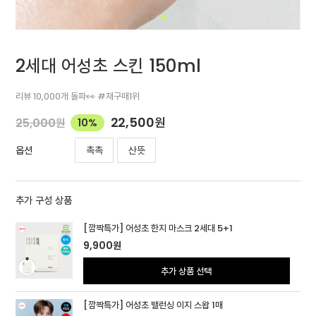
2세대 어성초 스킨 150ml
리뷰 10,000개 돌파👀 #재구매1위
22,500
원
25,000
원
10%
촉촉
산뜻
옵션
추가 구성 상품
[깜짝특가] 어성초 한지 마스크 2세대 5+1
9,900
원
추가 상품 선택
[깜짝특가] 어성초 밸런싱 이지 스왑 1매