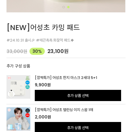
[NEW]어성초 카밍 패드
#24.10.31 출시🎉 #매끈촉촉 화잘먹 패드🍀
23,100
원
33,000
원
30%
추가 구성 상품
[깜짝특가] 어성초 한지 마스크 2세대 5+1
9,900
원
추가 상품 선택
[깜짝특가] 어성초 밸런싱 이지 스왑 1매
2,000
원
추가 상품 선택