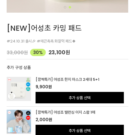
[NEW]어성초 카밍 패드
#24.10.31 출시🎉 #매끈촉촉 화잘먹 패드🍀
23,100
원
33,000
원
30%
추가 구성 상품
[깜짝특가] 어성초 한지 마스크 2세대 5+1
9,900
원
추가 상품 선택
[깜짝특가] 어성초 밸런싱 이지 스왑 1매
2,000
원
추가 상품 선택