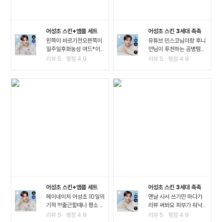
어성초 스킨+앰플 세트
어성초 스킨 3세대 촉촉
왼쪽이 바르기전오른쪽이
유튜브 민스코님이랑 후니
일주일후화농성 여드*이
언님이 푸천하는 공병템이
진짜 많이 진정되고 여드*
라서 큰 맘먹고 샀는데요!!
리뷰
5
평점
4.9
리뷰
5
평점
4.9
때문에 피부가 아픈정도
진정이 되는 거 같아요!! 좁
였는데 이제 아픈게 없어
*여드*이 많이 진정된 걸
져서 너무 좋아요ㅠㅠ왠만
느끼고요 스킨팩을 해주고
한 여드*에 좋다는거는 다
잤을 때 가장 큰 효과를 느
써봤는데 이렇게 효과가..
꼈어요3일차까지..
어성초 스킨+앰플 세트
어성초 스킨 3세대 촉촉
헤이네이처 어성초 10일의
맨날 사서 쓰기만 하다가
기적 !!!출근할때나 평소 밖
리뷰 써봐요 피부가 워낙
에서 다닐때도 계속 마스
여드*성 피부고 툭하면 이
리뷰
5
평점
4.9
리뷰
5
평점
4.9
크를 사용하다보니.. 피부
것저것 많이 나고 자주 뒤