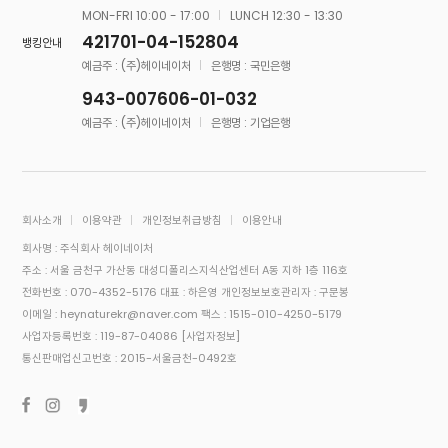
MON-FRI 10:00 - 17:00
LUNCH 12:30 - 13:30
421701-04-152804
뱅킹안내
예금주 : (주)헤이네이처
은행명 : 국민은행
943-007606-01-032
예금주 : (주)헤이네이처
은행명 : 기업은행
회사소개
이용약관
개인정보취급방침
이용안내
회사명 : 주식회사 헤이네이처
주소 : 서울 금천구 가산동 대성디폴리스지식산업센터 A동 지하 1층 116호
전화번호 : 070-4352-5176
대표 : 하은영
개인정보보호관리자 : 구문봉
이메일 : heynaturekr@naver.com
팩스 : 1515-010-4250-5179
사업자등록번호 : 119-87-04086
[사업자정보]
통신판매업신고번호 : 2015-서울금천-0492호