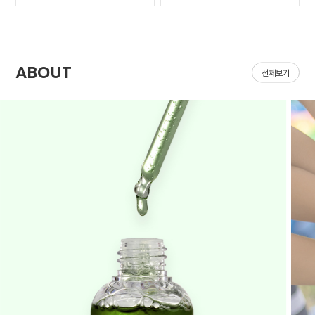
가 나아질 기*가 안보였어
집어지는데 헤이네이처 어
요ㅠㅠ 첫날 피부 보시면
성초 스킨 쓰면 확실히 진
다들 아시겠지만 너무 심
정되는 느낌이 있어요 쓰
해서 거울보기도 싫을..
다 보면 효과가 긴가민가..
ABOUT
전체보기