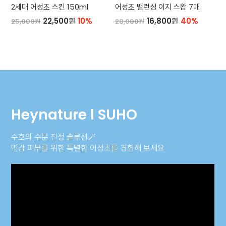
2세대 어성초 스킨 150ml
어성초 밸런싱 이지 스왑 7매
22,500원
10%
16,800원
40%
25,000원
28,000원
Heynature l SUHO
수호의 수분 진정 솔루션🪄
민감 피부를 위한 특별한 어성초를 경험해 보세요