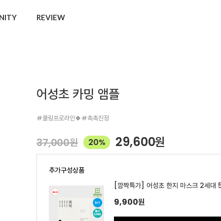
NITY
REVIEW
어성초 카밍 앰플
#쿨링프로라인🍀#촉촉진정
29,600
원
37,000
원
20%
추가구성상품
[깜짝특가] 어성초 한지 마스크 2세대 5
9,900
원