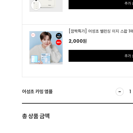
추가 
[깜짝특가] 어성초 밸런싱 이지 스왑 1
2,000
원
추가 
어성초 카밍 앰플
총 상품 금액