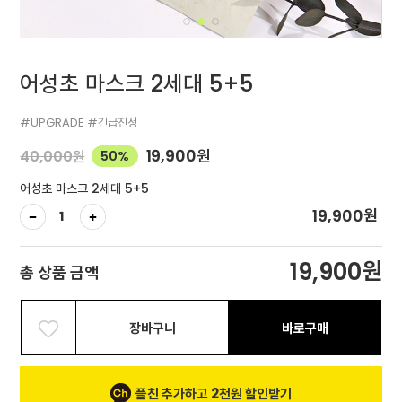
어성초 마스크 2세대 5+5
#UPGRADE #긴급진정
19,900
원
40,000
원
50%
어성초 마스크 2세대 5+5
원
19,900
원
19,900
총 상품 금액
장바구니
바로구매
플친 추가하고 2천원 할인받기