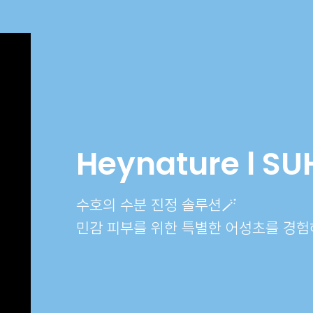
Heynature l S
수호의 수분 진정 솔루션🪄
민감 피부를 위한 특별한 어성초를 경험