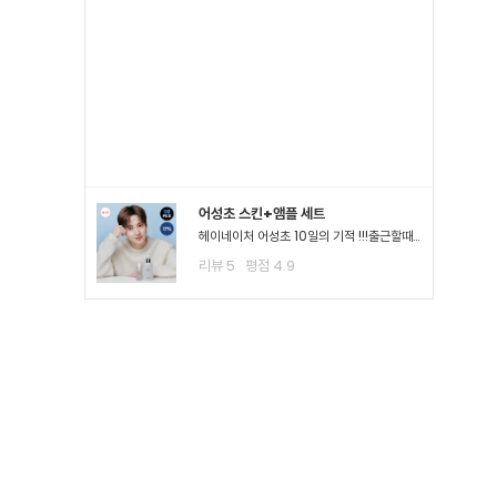
어성초 스킨+앰플 세트
헤이네이처 어성초 10일의 기적 !!!출근할때나 평소 밖에서 다닐때도 계속 마스크를 사용하다보니.. 피부가 나아질 기*가 안보였어요ㅠㅠ 첫날 피부 보시면 다들 아시겠지만 너무 심해서 거울보기도 싫을..
리뷰
5
평점
4.9