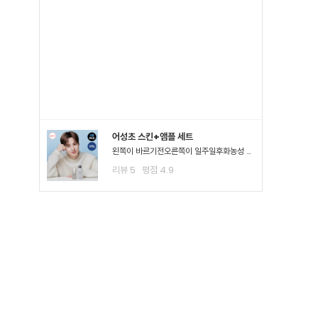
어성초 스킨+앰플 세트
왼쪽이 바르기전오른쪽이 일주일후화농성 여드*이 진짜 많이 진정되고 여드*때문에 피부가 아픈정도 였는데 이제 아픈게 없어져서 너무 좋아요ㅠㅠ왠만한 여드*에 좋다는거는 다 써봤는데 이렇게 효과가..
리뷰
5
평점
4.9