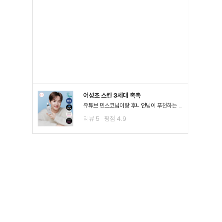
어성초 스킨 3세대 촉촉
유튜브 민스코님이랑 후니언님이 푸천하는 공병템이라서 큰 맘먹고 샀는데요!! 진정이 되는 거 같아요!! 좁*여드*이 많이 진정된 걸 느끼고요 스킨팩을 해주고 잤을 때 가장 큰 효과를 느꼈어요3일차까지..
리뷰
5
평점
4.9