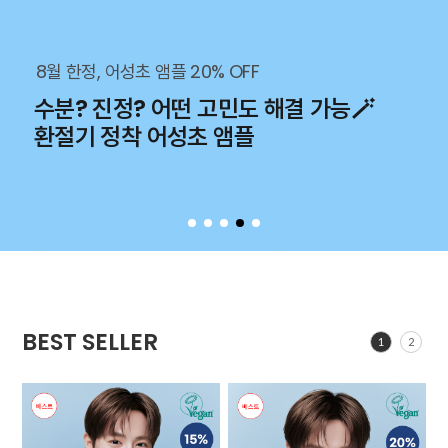
8월 한정, 어성초 앰플 20% OFF
수분? 진정? 어떤 고민도 해결 가능🪄
환절기 정착 어성초 앰플
BEST SELLER
1
2