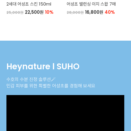
2세대 어성초 스킨 150ml
어성초 밸런싱 이지 스왑 7매
22,500원
10%
16,800원
40%
25,000원
28,000원
Heynature l SUHO
수호의 수분 진정 솔루션🪄
민감 피부를 위한 특별한 어성초를 경험해 보세요