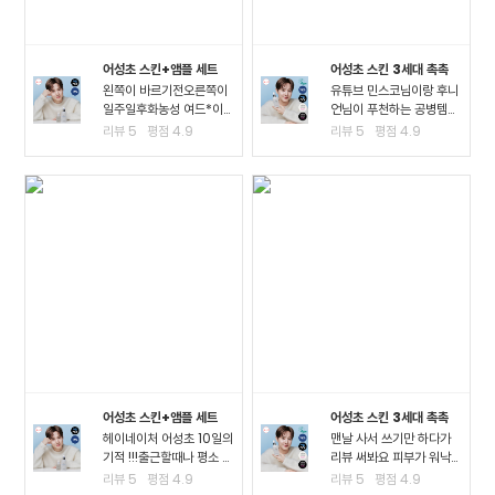
어성초 스킨+앰플 세트
어성초 스킨 3세대 촉촉
왼쪽이 바르기전오른쪽이
유튜브 민스코님이랑 후니
일주일후화농성 여드*이
언님이 푸천하는 공병템이
진짜 많이 진정되고 여드*
라서 큰 맘먹고 샀는데요!!
리뷰
5
평점
4.9
리뷰
5
평점
4.9
때문에 피부가 아픈정도
진정이 되는 거 같아요!! 좁
였는데 이제 아픈게 없어
*여드*이 많이 진정된 걸
져서 너무 좋아요ㅠㅠ왠만
느끼고요 스킨팩을 해주고
한 여드*에 좋다는거는 다
잤을 때 가장 큰 효과를 느
써봤는데 이렇게 효과가..
꼈어요3일차까지..
어성초 스킨+앰플 세트
어성초 스킨 3세대 촉촉
헤이네이처 어성초 10일의
맨날 사서 쓰기만 하다가
기적 !!!출근할때나 평소 밖
리뷰 써봐요 피부가 워낙
에서 다닐때도 계속 마스
여드*성 피부고 툭하면 이
리뷰
5
평점
4.9
리뷰
5
평점
4.9
크를 사용하다보니.. 피부
것저것 많이 나고 자주 뒤