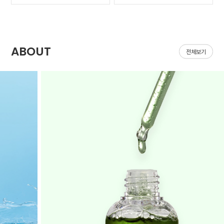
가 나아질 기*가 안보였어
집어지는데 헤이네이처 어
요ㅠㅠ 첫날 피부 보시면
성초 스킨 쓰면 확실히 진
다들 아시겠지만 너무 심
정되는 느낌이 있어요 쓰
해서 거울보기도 싫을..
다 보면 효과가 긴가민가..
ABOUT
전체보기