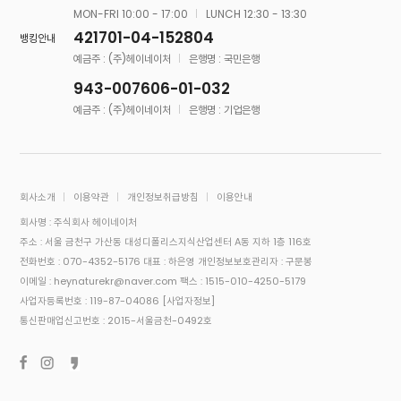
MON-FRI 10:00 - 17:00
LUNCH 12:30 - 13:30
421701-04-152804
뱅킹안내
예금주 : (주)헤이네이처
은행명 : 국민은행
943-007606-01-032
예금주 : (주)헤이네이처
은행명 : 기업은행
회사소개
이용약관
개인정보취급방침
이용안내
회사명 : 주식회사 헤이네이처
주소 : 서울 금천구 가산동 대성디폴리스지식산업센터 A동 지하 1층 116호
전화번호 : 070-4352-5176
대표 : 하은영
개인정보보호관리자 : 구문봉
이메일 : heynaturekr@naver.com
팩스 : 1515-010-4250-5179
사업자등록번호 : 119-87-04086
[사업자정보]
통신판매업신고번호 : 2015-서울금천-0492호