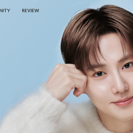
NITY
REVIEW
💧