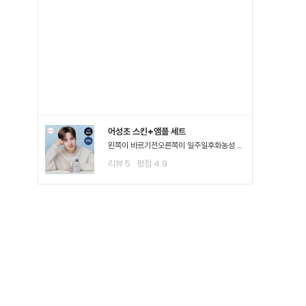
어성초 스킨+앰플 세트
왼쪽이 바르기전오른쪽이 일주일후화농성 여드*이 진짜 많이 진정되고 여드*때문에 피부가 아픈정도 였는데 이제 아픈게 없어져서 너무 좋아요ㅠㅠ왠만한 여드*에 좋다는거는 다 써봤는데 이렇게 효과가..
리뷰
5
평점
4.9