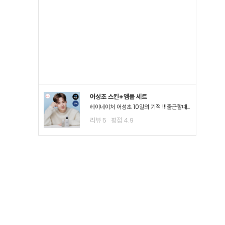
어성초 스킨+앰플 세트
헤이네이처 어성초 10일의 기적 !!!출근할때나 평소 밖에서 다닐때도 계속 마스크를 사용하다보니.. 피부가 나아질 기*가 안보였어요ㅠㅠ 첫날 피부 보시면 다들 아시겠지만 너무 심해서 거울보기도 싫을..
리뷰
5
평점
4.9