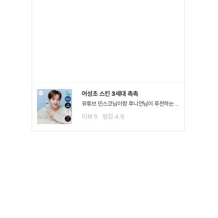
어성초 스킨 3세대 촉촉
유튜브 민스코님이랑 후니언님이 푸천하는 공병템이라서 큰 맘먹고 샀는데요!! 진정이 되는 거 같아요!! 좁*여드*이 많이 진정된 걸 느끼고요 스킨팩을 해주고 잤을 때 가장 큰 효과를 느꼈어요3일차까지..
리뷰
5
평점
4.9