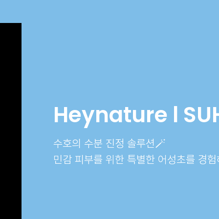
Heynature l S
수호의 수분 진정 솔루션🪄
민감 피부를 위한 특별한 어성초를 경험