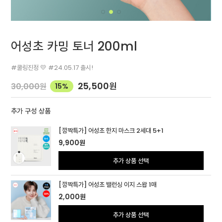
어성초 카밍 토너 200ml
#쿨링진정 💛 #24.05.17 출시!
25,500
원
30,000
원
15%
추가 구성 상품
[깜짝특가] 어성초 한지 마스크 2세대 5+1
9,900
원
추가 상품 선택
[깜짝특가] 어성초 밸런싱 이지 스왑 1매
2,000
원
추가 상품 선택