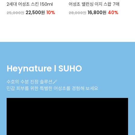
2세대 어성초 스킨 150ml
어성초 밸런싱 이지 스왑 7매
22,500원
10%
16,800원
40%
25,000원
28,000원
Heynature l SUHO
수호의 수분 진정 솔루션🪄
민감 피부를 위한 특별한 어성초를 경험해 보세요