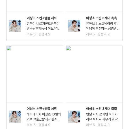
어성초 스킨+앰플 세트
어성초 스킨 3세대 촉촉
왼쪽이 바르기전오른쪽이
유튜브 민스코님이랑 후니
일주일후화농성 여드*이
언님이 푸천하는 공병템이
진짜 많이 진정되고 여드*
라서 큰 맘먹고 샀는데요!!
리뷰
5
평점
4.9
리뷰
5
평점
4.9
때문에 피부가 아픈정도
진정이 되는 거 같아요!! 좁
였는데 이제 아픈게 없어
*여드*이 많이 진정된 걸
져서 너무 좋아요ㅠㅠ왠만
느끼고요 스킨팩을 해주고
한 여드*에 좋다는거는 다
잤을 때 가장 큰 효과를 느
써봤는데 이렇게 효과가..
꼈어요3일차까지..
어성초 스킨+앰플 세트
어성초 스킨 3세대 촉촉
헤이네이처 어성초 10일의
맨날 사서 쓰기만 하다가
기적 !!!출근할때나 평소 밖
리뷰 써봐요 피부가 워낙
에서 다닐때도 계속 마스
여드*성 피부고 툭하면 이
리뷰
5
평점
4.9
리뷰
5
평점
4.9
크를 사용하다보니.. 피부
것저것 많이 나고 자주 뒤