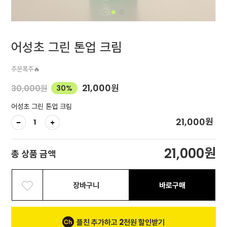
어성초 그린 톤업 크림
주문폭주🔥
21,000
원
30,000
원
30%
어성초 그린 톤업 크림
원
21,000
원
21,000
총 상품 금액
장바구니
바로구매
플친 추가하고 2천원 할인받기