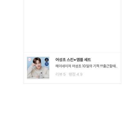
어성초 스킨+앰플 세트
헤이네이처 어성초 10일의 기적 !!!출근할때나 평소 밖에서 다닐때도 계속 마스크를 사용하다보니.. 피부가 나아질 기*가 안보였어요ㅠㅠ 첫날 피부 보시면 다들 아시겠지만 너무 심해서 거울보기도 싫을..
리뷰
5
평점
4.9