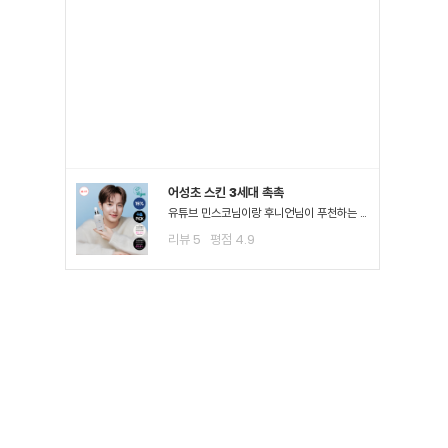
어성초 스킨 3세대 촉촉
유튜브 민스코님이랑 후니언님이 푸천하는 공병템이라서 큰 맘먹고 샀는데요!! 진정이 되는 거 같아요!! 좁*여드*이 많이 진정된 걸 느끼고요 스킨팩을 해주고 잤을 때 가장 큰 효과를 느꼈어요3일차까지..
리뷰
5
평점
4.9