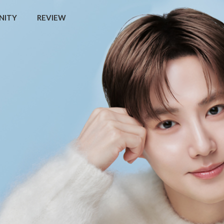
NITY
REVIEW
💧