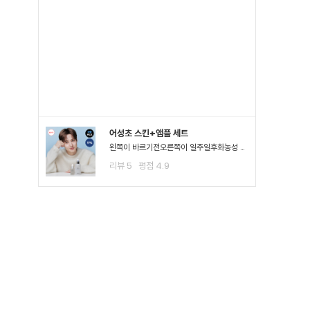
어성초 스킨+앰플 세트
왼쪽이 바르기전오른쪽이 일주일후화농성 여드*이 진짜 많이 진정되고 여드*때문에 피부가 아픈정도 였는데 이제 아픈게 없어져서 너무 좋아요ㅠㅠ왠만한 여드*에 좋다는거는 다 써봤는데 이렇게 효과가..
리뷰
5
평점
4.9