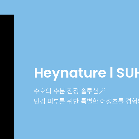
Heynature l S
수호의 수분 진정 솔루션🪄
민감 피부를 위한 특별한 어성초를 경험