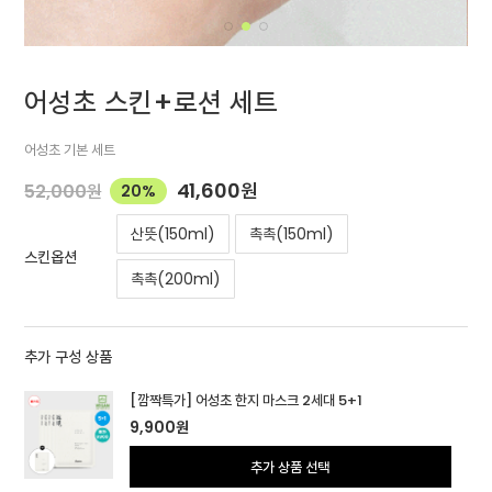
어성초 스킨+로션 세트
어성초 기본 세트
41,600
원
52,000
원
20%
산뜻(150ml)
촉촉(150ml)
스킨옵션
촉촉(200ml)
추가 구성 상품
[깜짝특가] 어성초 한지 마스크 2세대 5+1
9,900
원
추가 상품 선택