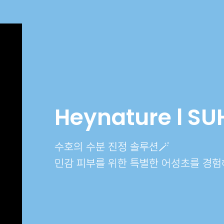
Heynature l S
수호의 수분 진정 솔루션🪄
민감 피부를 위한 특별한 어성초를 경험