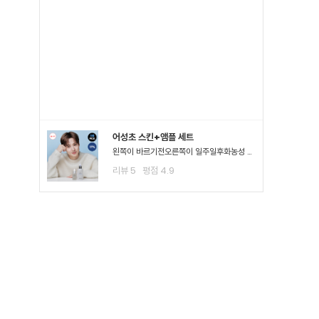
어성초 스킨+앰플 세트
왼쪽이 바르기전오른쪽이 일주일후화농성 여드*이 진짜 많이 진정되고 여드*때문에 피부가 아픈정도 였는데 이제 아픈게 없어져서 너무 좋아요ㅠㅠ왠만한 여드*에 좋다는거는 다 써봤는데 이렇게 효과가..
리뷰
5
평점
4.9