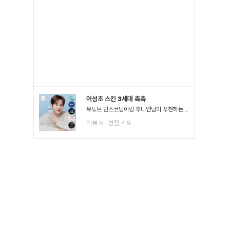
어성초 스킨 3세대 촉촉
유튜브 민스코님이랑 후니언님이 푸천하는 공병템이라서 큰 맘먹고 샀는데요!! 진정이 되는 거 같아요!! 좁*여드*이 많이 진정된 걸 느끼고요 스킨팩을 해주고 잤을 때 가장 큰 효과를 느꼈어요3일차까지..
리뷰
5
평점
4.9