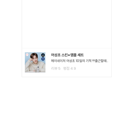
어성초 스킨+앰플 세트
헤이네이처 어성초 10일의 기적 !!!출근할때나 평소 밖에서 다닐때도 계속 마스크를 사용하다보니.. 피부가 나아질 기*가 안보였어요ㅠㅠ 첫날 피부 보시면 다들 아시겠지만 너무 심해서 거울보기도 싫을..
리뷰
5
평점
4.9