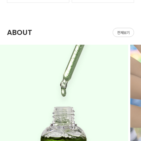
가 나아질 기*가 안보였어
집어지는데 헤이네이처 어
요ㅠㅠ 첫날 피부 보시면
성초 스킨 쓰면 확실히 진
다들 아시겠지만 너무 심
정되는 느낌이 있어요 쓰
해서 거울보기도 싫을..
다 보면 효과가 긴가민가..
ABOUT
전체보기