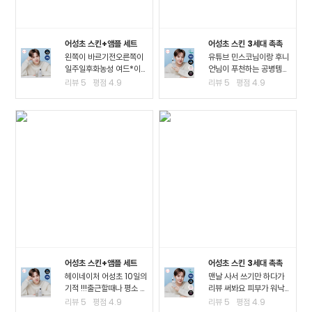
어성초 스킨+앰플 세트
어성초 스킨 3세대 촉촉
왼쪽이 바르기전오른쪽이
유튜브 민스코님이랑 후니
일주일후화농성 여드*이
언님이 푸천하는 공병템이
진짜 많이 진정되고 여드*
라서 큰 맘먹고 샀는데요!!
리뷰
5
평점
4.9
리뷰
5
평점
4.9
때문에 피부가 아픈정도
진정이 되는 거 같아요!! 좁
였는데 이제 아픈게 없어
*여드*이 많이 진정된 걸
져서 너무 좋아요ㅠㅠ왠만
느끼고요 스킨팩을 해주고
한 여드*에 좋다는거는 다
잤을 때 가장 큰 효과를 느
써봤는데 이렇게 효과가..
꼈어요3일차까지..
어성초 스킨+앰플 세트
어성초 스킨 3세대 촉촉
헤이네이처 어성초 10일의
맨날 사서 쓰기만 하다가
기적 !!!출근할때나 평소 밖
리뷰 써봐요 피부가 워낙
에서 다닐때도 계속 마스
여드*성 피부고 툭하면 이
리뷰
5
평점
4.9
리뷰
5
평점
4.9
크를 사용하다보니.. 피부
것저것 많이 나고 자주 뒤