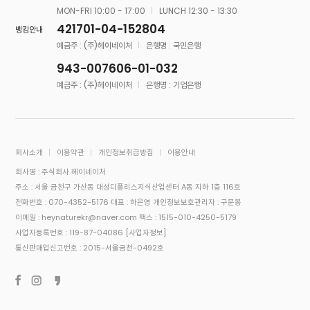
MON-FRI 10:00 - 17:00
LUNCH 12:30 - 13:30
421701-04-152804
뱅킹안내
예금주 : (주)헤이네이처
은행명 : 국민은행
943-007606-01-032
예금주 : (주)헤이네이처
은행명 : 기업은행
회사소개
이용약관
개인정보취급방침
이용안내
회사명 : 주식회사 헤이네이처
주소 : 서울 금천구 가산동 대성디폴리스지식산업센터 A동 지하 1층 116호
전화번호 : 070-4352-5176
대표 : 하은영
개인정보보호관리자 : 구문봉
이메일 : heynaturekr@naver.com
팩스 : 1515-010-4250-5179
사업자등록번호 : 119-87-04086
[사업자정보]
통신판매업신고번호 : 2015-서울금천-0492호