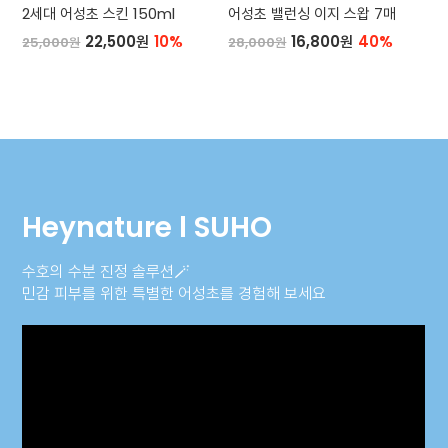
2세대 어성초 스킨 150ml
어성초 밸런싱 이지 스왑 7매
22,500원
10%
16,800원
40%
25,000원
28,000원
Heynature l SUHO
수호의 수분 진정 솔루션🪄
민감 피부를 위한 특별한 어성초를 경험해 보세요