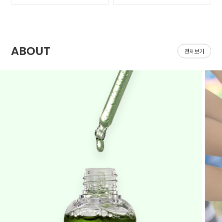
가 나아질 기*가 안보였어
집어지는데 헤이네이처 어
요ㅠㅠ 첫날 피부 보시면
성초 스킨 쓰면 확실히 진
다들 아시겠지만 너무 심
정되는 느낌이 있어요 쓰
해서 거울보기도 싫을..
다 보면 효과가 긴가민가..
ABOUT
전체보기