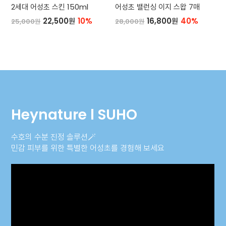
2세대 어성초 스킨 150ml
어성초 밸런싱 이지 스왑 7매
22,500원
10%
16,800원
40%
25,000원
28,000원
Heynature l SUHO
수호의 수분 진정 솔루션🪄
민감 피부를 위한 특별한 어성초를 경험해 보세요