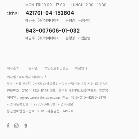
MON-FRI 10:00 - 17:00
LUNCH 12:30 - 13:30
421701-04-152804
뱅킹안내
예금주 : (주)헤이네이처
은행명 : 국민은행
943-007606-01-032
예금주 : (주)헤이네이처
은행명 : 기업은행
회사소개
이용약관
개인정보취급방침
이용안내
회사명 : 주식회사 헤이네이처
주소 : 서울 금천구 가산동 대성디폴리스지식산업센터 A동 지하 1층 116호
전화번호 : 070-4352-5176
대표 : 하은영
개인정보보호관리자 : 구문봉
이메일 : heynaturekr@naver.com
팩스 : 1515-010-4250-5179
사업자등록번호 : 119-87-04086
[사업자정보]
통신판매업신고번호 : 2015-서울금천-0492호