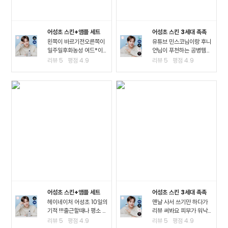
어성초 스킨+앰플 세트
어성초 스킨 3세대 촉촉
왼쪽이 바르기전오른쪽이
유튜브 민스코님이랑 후니
일주일후화농성 여드*이
언님이 푸천하는 공병템이
진짜 많이 진정되고 여드*
라서 큰 맘먹고 샀는데요!!
리뷰
5
평점
4.9
리뷰
5
평점
4.9
때문에 피부가 아픈정도
진정이 되는 거 같아요!! 좁
였는데 이제 아픈게 없어
*여드*이 많이 진정된 걸
져서 너무 좋아요ㅠㅠ왠만
느끼고요 스킨팩을 해주고
한 여드*에 좋다는거는 다
잤을 때 가장 큰 효과를 느
써봤는데 이렇게 효과가..
꼈어요3일차까지..
어성초 스킨+앰플 세트
어성초 스킨 3세대 촉촉
헤이네이처 어성초 10일의
맨날 사서 쓰기만 하다가
기적 !!!출근할때나 평소 밖
리뷰 써봐요 피부가 워낙
에서 다닐때도 계속 마스
여드*성 피부고 툭하면 이
리뷰
5
평점
4.9
리뷰
5
평점
4.9
크를 사용하다보니.. 피부
것저것 많이 나고 자주 뒤