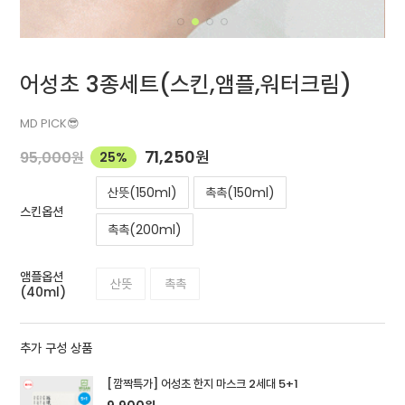
어성초 3종세트(스킨,앰플,워터크림)
MD PICK😎
71,250
원
95,000
원
25%
산뜻(150ml)
촉촉(150ml)
스킨옵션
촉촉(200ml)
앰플옵션
산뜻
촉촉
(40ml)
추가 구성 상품
[깜짝특가] 어성초 한지 마스크 2세대 5+1