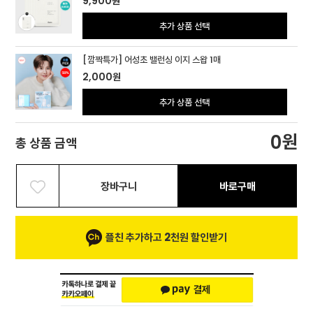
9,900
원
추가 상품 선택
[깜짝특가] 어성초 밸런싱 이지 스왑 1매
2,000
원
추가 상품 선택
원
0
총 상품 금액
장바구니
바로구매
플친 추가하고 2천원 할인받기