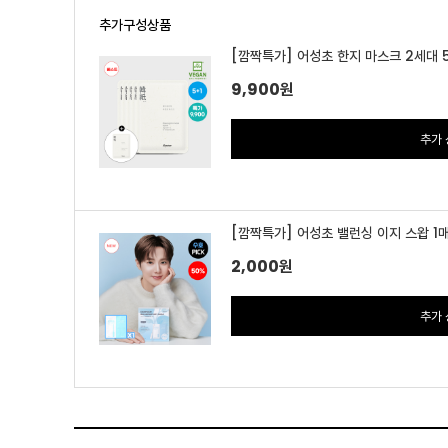
추가구성상품
[깜짝특가] 어성초 한지 마스크 2세대 5
9,900
원
추가 
[깜짝특가] 어성초 밸런싱 이지 스왑 1
2,000
원
추가 