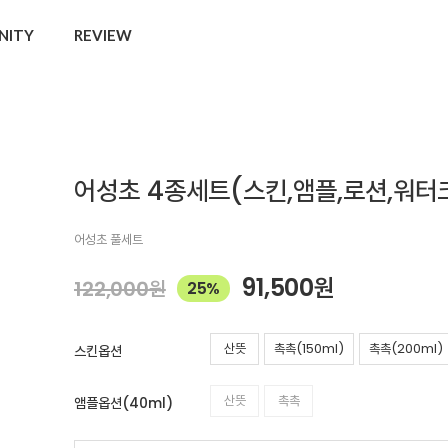
NITY
REVIEW
어성초 4종세트(스킨,앰플,로션,워터
어성초 풀세트
91,500
원
122,000
원
25%
산뜻
촉촉(150ml)
촉촉(200ml)
스킨옵션
산뜻
촉촉
앰플옵션(40ml)