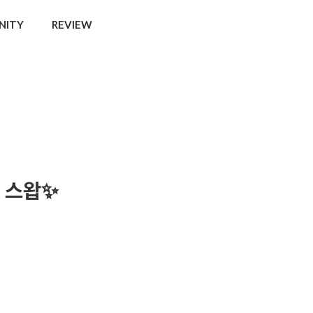
NITY
REVIEW
 스왑✨