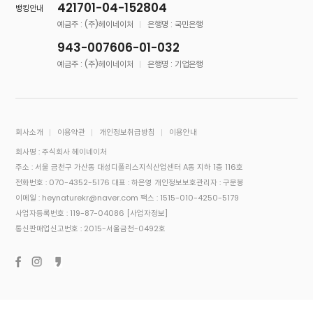
421701-04-152804
뱅킹안내
예금주 : (주)헤이네이처
은행명 : 국민은행
943-007606-01-032
예금주 : (주)헤이네이처
은행명 : 기업은행
회사소개
이용약관
개인정보취급방침
이용안내
회사명 : 주식회사 헤이네이처
주소 : 서울 금천구 가산동 대성디폴리스지식산업센터 A동 지하 1층 116호
전화번호 : 070-4352-5176
대표 : 하은영
개인정보보호관리자 : 구문봉
이메일 : heynaturekr@naver.com
팩스 : 1515-010-4250-5179
사업자등록번호 : 119-87-04086
[사업자정보]
통신판매업신고번호 : 2015-서울금천-0492호