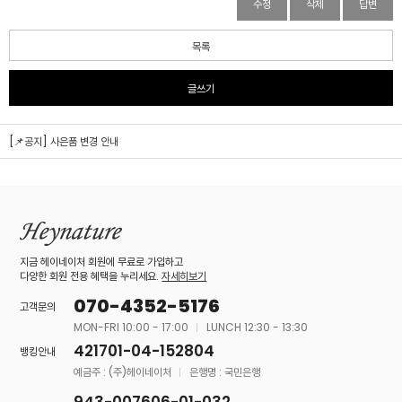
수정
삭제
답변
목록
글쓰기
[📌공지] 사은품 변경 안내
지금 헤이네이처 회원에 무료로 가입하고
다양한 회원 전용 혜택을 누리세요.
자세히보기
070-4352-5176
고객문의
MON-FRI 10:00 - 17:00
LUNCH 12:30 - 13:30
421701-04-152804
뱅킹안내
예금주 : (주)헤이네이처
은행명 : 국민은행