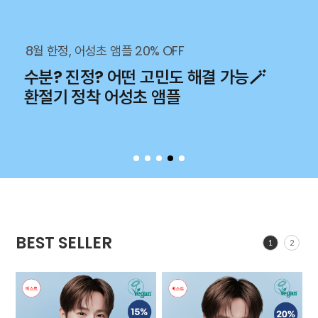
8월 한정, 어성초 앰플 20% OFF
수분? 진정? 어떤 고민도 해결 가능🪄
환절기 정착 어성초 앰플
BEST SELLER
1
2