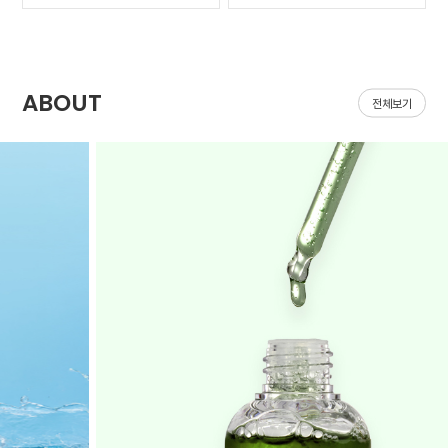
가 나아질 기*가 안보였어
집어지는데 헤이네이처 어
요ㅠㅠ 첫날 피부 보시면
성초 스킨 쓰면 확실히 진
다들 아시겠지만 너무 심
정되는 느낌이 있어요 쓰
해서 거울보기도 싫을..
다 보면 효과가 긴가민가..
ABOUT
전체보기