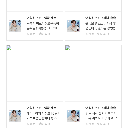
어성초 스킨+앰플 세트
어성초 스킨 3세대 촉촉
왼쪽이 바르기전오른쪽이
유튜브 민스코님이랑 후니
일주일후화농성 여드*이
언님이 푸천하는 공병템이
진짜 많이 진정되고 여드*
라서 큰 맘먹고 샀는데요!!
리뷰
5
평점
4.9
리뷰
5
평점
4.9
때문에 피부가 아픈정도
진정이 되는 거 같아요!! 좁
였는데 이제 아픈게 없어
*여드*이 많이 진정된 걸
져서 너무 좋아요ㅠㅠ왠만
느끼고요 스킨팩을 해주고
한 여드*에 좋다는거는 다
잤을 때 가장 큰 효과를 느
써봤는데 이렇게 효과가..
꼈어요3일차까지..
어성초 스킨+앰플 세트
어성초 스킨 3세대 촉촉
헤이네이처 어성초 10일의
맨날 사서 쓰기만 하다가
기적 !!!출근할때나 평소 밖
리뷰 써봐요 피부가 워낙
에서 다닐때도 계속 마스
여드*성 피부고 툭하면 이
리뷰
5
평점
4.9
리뷰
5
평점
4.9
크를 사용하다보니.. 피부
것저것 많이 나고 자주 뒤