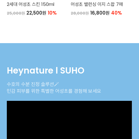
2세대 어성초 스킨 150ml
어성초 밸런싱 이지 스왑 7매
22,500원
10%
16,800원
40%
25,000원
28,000원
Heynature l SUHO
수호의 수분 진정 솔루션🪄
민감 피부를 위한 특별한 어성초를 경험해 보세요