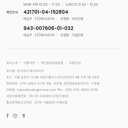
MON-FRI 10:00 - 17:00
LUNCH 12:30 - 13:30
421701-04-152804
뱅킹안내
예금주 : (주)헤이네이처
은행명 : 국민은행
943-007606-01-032
예금주 : (주)헤이네이처
은행명 : 기업은행
회사소개
이용약관
개인정보취급방침
이용안내
회사명 : 주식회사 헤이네이처
주소 : 서울 금천구 가산동 대성디폴리스지식산업센터 A동 지하 1층 116호
전화번호 : 070-4352-5176
대표 : 하은영
개인정보보호관리자 : 구문봉
이메일 : heynaturekr@naver.com
팩스 : 1515-010-4250-5179
사업자등록번호 : 119-87-04086
[사업자정보]
통신판매업신고번호 : 2015-서울금천-0492호