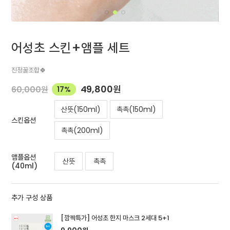
어성초 스킨+앰플 세트
진정꿀조합🍀
49,800
원
60,000
원
17%
산뜻(150ml)
촉촉(150ml)
스킨옵션
촉촉(200ml)
앰플옵션
산뜻
촉촉
(40ml)
추가 구성 상품
[깜짝특가] 어성초 한지 마스크 2세대 5+1