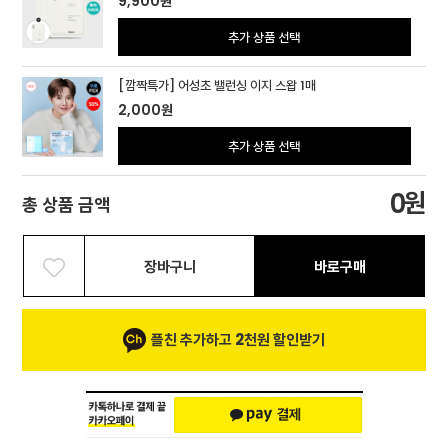
9,900
원
추가 상품 선택
[깜짝특가] 어성초 밸런싱 이지 스왑 1매
2,000
원
추가 상품 선택
원
0
총 상품 금액
장바구니
바로구매
플친 추가하고 2천원 할인받기