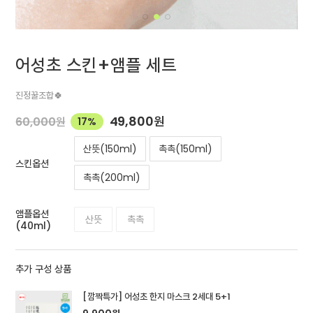
어성초 스킨+앰플 세트
진정꿀조합🍀
49,800
원
60,000
원
17%
산뜻(150ml)
촉촉(150ml)
스킨옵션
촉촉(200ml)
앰플옵션
산뜻
촉촉
(40ml)
추가 구성 상품
[깜짝특가] 어성초 한지 마스크 2세대 5+1