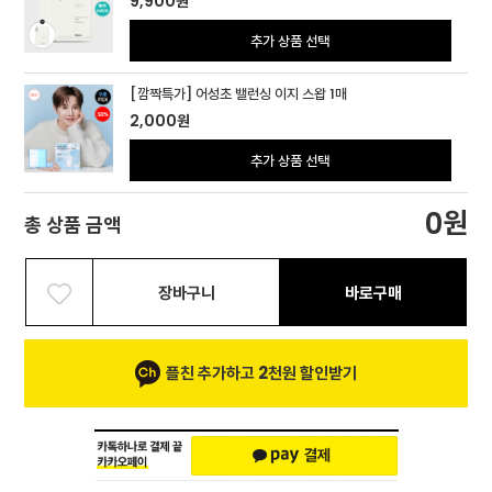
9,900
원
추가 상품 선택
[깜짝특가] 어성초 밸런싱 이지 스왑 1매
2,000
원
추가 상품 선택
원
0
총 상품 금액
장바구니
바로구매
플친 추가하고 2천원 할인받기