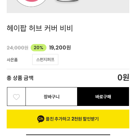
헤이팝 허브 커버 비비
19,200
원
24,000
원
20%
스펀지퍼프
사은품
원
0
총 상품 금액
장바구니
바로구매
플친 추가하고 2천원 할인받기