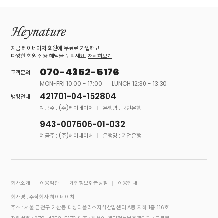
지금 헤이네이처 회원에 무료로 가입하고
다양한 회원 전용 혜택을 누리세요.
자세히보기
070-4352-5176
고객문의
MON-FRI 10:00 - 17:00
LUNCH 12:30 - 13:30
421701-04-152804
뱅킹안내
예금주 : (주)헤이네이처
은행명 : 국민은행
943-007606-01-032
예금주 : (주)헤이네이처
은행명 : 기업은행
회사소개
이용약관
개인정보취급방침
이용안내
회사명 : 주식회사 헤이네이처
주소 : 서울 금천구 가산동 대성디폴리스지식산업센터 A동 지하 1층 116호