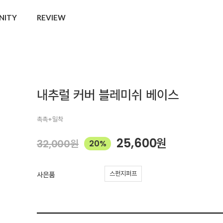
NITY
REVIEW
내추럴 커버 블레미쉬 베이스
촉촉+밀착
25,600
원
32,000
원
20%
스펀지퍼프
사은품