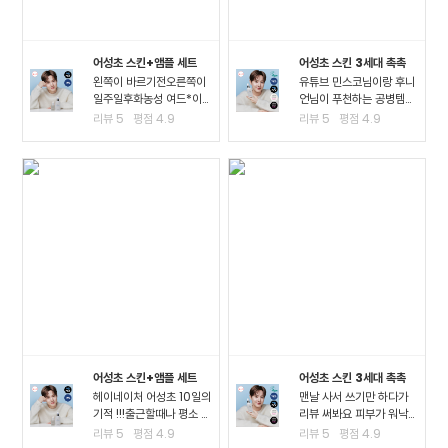
어성초 스킨+앰플 세트
어성초 스킨 3세대 촉촉
왼쪽이 바르기전오른쪽이
유튜브 민스코님이랑 후니
일주일후화농성 여드*이
언님이 푸천하는 공병템이
진짜 많이 진정되고 여드*
라서 큰 맘먹고 샀는데요!!
리뷰
5
평점
4.9
리뷰
5
평점
4.9
때문에 피부가 아픈정도
진정이 되는 거 같아요!! 좁
였는데 이제 아픈게 없어
*여드*이 많이 진정된 걸
져서 너무 좋아요ㅠㅠ왠만
느끼고요 스킨팩을 해주고
한 여드*에 좋다는거는 다
잤을 때 가장 큰 효과를 느
써봤는데 이렇게 효과가..
꼈어요3일차까지..
어성초 스킨+앰플 세트
어성초 스킨 3세대 촉촉
헤이네이처 어성초 10일의
맨날 사서 쓰기만 하다가
기적 !!!출근할때나 평소 밖
리뷰 써봐요 피부가 워낙
에서 다닐때도 계속 마스
여드*성 피부고 툭하면 이
리뷰
5
평점
4.9
리뷰
5
평점
4.9
크를 사용하다보니.. 피부
것저것 많이 나고 자주 뒤