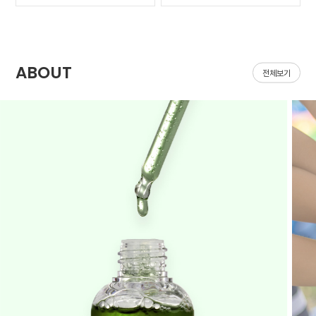
가 나아질 기*가 안보였어
집어지는데 헤이네이처 어
요ㅠㅠ 첫날 피부 보시면
성초 스킨 쓰면 확실히 진
다들 아시겠지만 너무 심
정되는 느낌이 있어요 쓰
해서 거울보기도 싫을..
다 보면 효과가 긴가민가..
ABOUT
전체보기