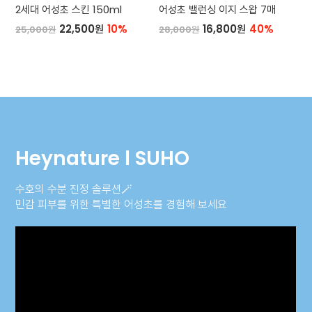
2세대 어성초 스킨 150ml
어성초 밸런싱 이지 스왑 7매
22,500원
10%
16,800원
40%
25,000원
28,000원
Heynature l SUHO
수호의 수분 진정 솔루션🪄
민감 피부를 위한 특별한 어성초를 경험해 보세요