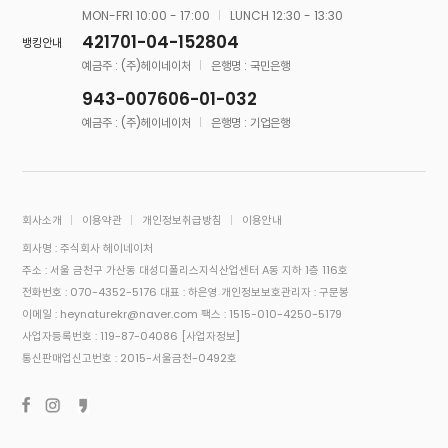
MON-FRI 10:00 - 17:00
LUNCH 12:30 - 13:30
421701-04-152804
뱅킹안내
예금주 : (주)헤이네이처
은행명 : 국민은행
943-007606-01-032
예금주 : (주)헤이네이처
은행명 : 기업은행
회사소개
이용약관
개인정보취급방침
이용안내
회사명 : 주식회사 헤이네이처
주소 : 서울 금천구 가산동 대성디폴리스지식산업센터 A동 지하 1층 116호
전화번호 : 070-4352-5176
대표 : 하은영
개인정보보호관리자 : 구문봉
이메일 : heynaturekr@naver.com
팩스 : 1515-010-4250-5179
사업자등록번호 : 119-87-04086
[사업자정보]
통신판매업신고번호 : 2015-서울금천-0492호