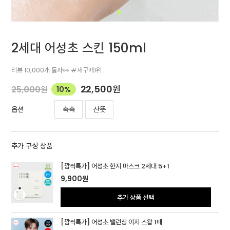
2세대 어성초 스킨 150ml
리뷰 10,000개 돌파👀 #재구매1위
22,500
원
25,000
원
10%
촉촉
산뜻
옵션
추가 구성 상품
[깜짝특가] 어성초 한지 마스크 2세대 5+1
9,900
원
추가 상품 선택
[깜짝특가] 어성초 밸런싱 이지 스왑 1매